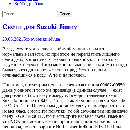
Хобби, рыбалка
Найти:
Свечи для Suzuki Jimny
29.06.2021
Без рубрики
iplyuta
Всегда хочется для своей любимой машинки купить
нормальные запасти, но при этом не переплатить лишнего.
Одно дело, когда цены у разных продавцов отличаются в
разумных педелах. Тогда можно не заморачиваться. Но иногда
бывает, что один и тот же товар продаётся по ценам,
отличающимся в разы. А то и на порядок.
Например, посмотрим цены на свечи зажигания
09482-00550
.
Даже у одного и того же продавца (в данном случае — exist
для розницы) по этому номеру есть «оригинальные свечи
Suzuki» по цене от $47 за 1 шт, а также «просто свечи Suzuki»
от $23 за 1 шт. Но если мы достанем свечу из мотора, которая
не менялась с момента покупки, то обнаружим там иридиевую
свечу NGK IFRJ611. Это и есть оригинальная свеча. Именно
эти NGK, возможно, уже не производит, или маркировка
неполная, но есть вариант NGK Laser Iridium IFR6J11. Цена