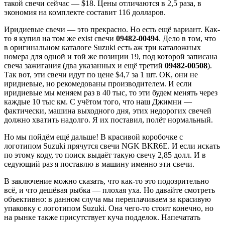
такой свечи сейчас — $18. Цены отличаются в 2,5 раза, в
экономия на комплекте составит 116 долларов.
Иридиевые свечи — это прекрасно. Но есть ещё вариант. Как-
то я купил на том же exist свечи
09482-00494
. Дело в том, что
в оригинальном каталоге Suzuki есть аж три каталожных
номера для одной и той же позиции 19, под которой записана
свеча зажигания (два указанных и ещё третий
09482-00508
).
Так вот, эти свечи идут по цене $4,7 за 1 шт. ОК, они не
иридиевые, но рекомедованы производителем. И если
иридиевые мы меняем раз в 40 тыс, то эти будем менять через
каждые 10 тыс км. С учётом того, что наш Джимни —
фактически, машина выходного дня, этих недорогих свечей
должно хватить надолго. Я их поставил, полёт нормальный.
Но мы пойдём ещё дальше! В красивой коробочке с
логотипом Suzuki прячутся свечи NGK BKR6E. И если искать
по этому коду, то поиск выдаёт такую свечу 2,85 долл. И в
седующий раз я поставлю в машину именно эти свечи.
В заключение можно сказать, что как-то это подозрительно
всё, и что дешёвая рыбка — плохая уха. Но давайте смотреть
объективно: в данном случа мы переплачиваем за красивую
упаковку с логотипом Suzuki. Она чего-то стоит конечно, но
на рынке также присутствует куча подделок. Напечатать