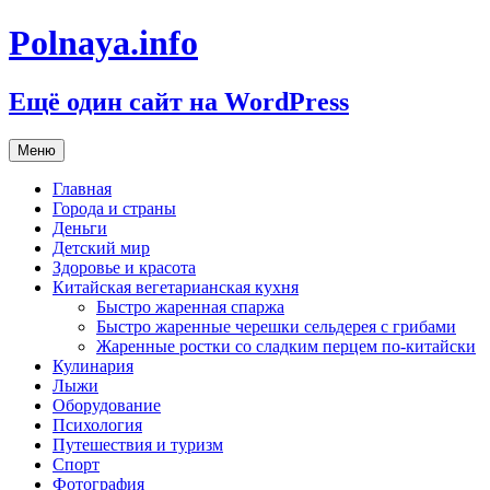
Polnaya.info
Ещё один сайт на WordPress
Перейти
Меню
к
содержимому
Главная
Города и страны
Деньги
Детский мир
Здоровье и красота
Китайская вегетарианская кухня
Быстро жаренная спаржа
Быстро жаренные черешки сельдерея с грибами
Жаренные ростки со сладким перцем по-китайски
Кулинария
Лыжи
Оборудование
Психология
Путешествия и туризм
Спорт
Фотография